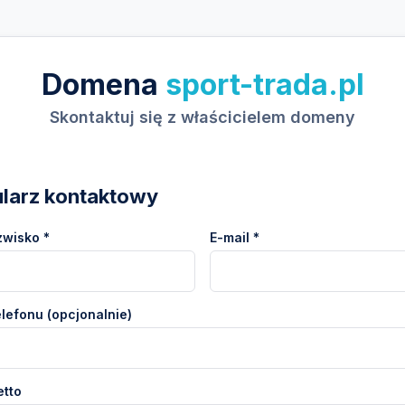
Domena
sport-trada.pl
Skontaktuj się z właścicielem domeny
larz kontaktowy
zwisko *
E-mail *
lefonu (opcjonalnie)
etto