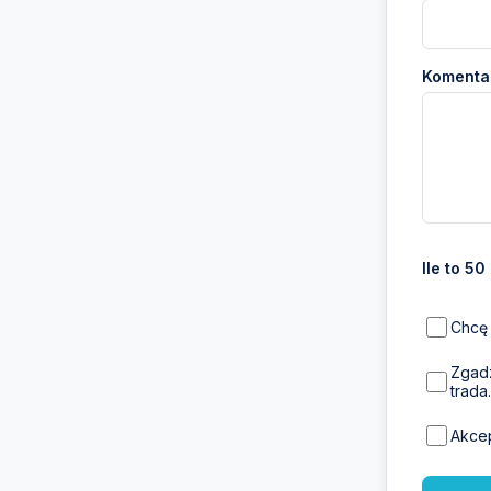
Komentar
Ile to 50
Chcę 
Zgadz
trada.
Akce