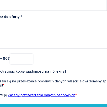
z do oferty *
 + 80?
otrzymać kopię wiadomości na mój e-mail
am się na przekazanie podanych danych właścicielowi domeny sp
pl
*
ptuję
Zasady przetwarzania danych osobowych
*