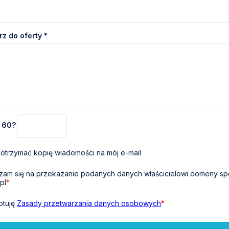
z do oferty *
+ 60?
otrzymać kopię wiadomości na mój e-mail
am się na przekazanie podanych danych właścicielowi domeny sp
pl
*
ptuję
Zasady przetwarzania danych osobowych
*