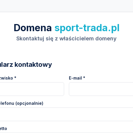
Domena
sport-trada.pl
Skontaktuj się z właścicielem domeny
larz kontaktowy
zwisko *
E-mail *
lefonu (opcjonalnie)
etto