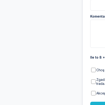
Komentar
Ile to 8 
Chcę 
Zgadz
trada.
Akce