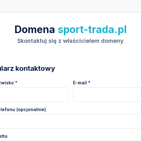
Domena
sport-trada.pl
Skontaktuj się z właścicielem domeny
larz kontaktowy
zwisko *
E-mail *
lefonu (opcjonalnie)
etto