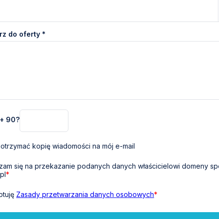
z do oferty *
 + 90?
otrzymać kopię wiadomości na mój e-mail
am się na przekazanie podanych danych właścicielowi domeny sp
pl
*
ptuję
Zasady przetwarzania danych osobowych
*