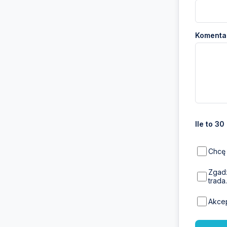
Komentar
Ile to 30
Chcę 
Zgadz
trada.
Akce