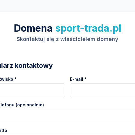
Domena
sport-trada.pl
Skontaktuj się z właścicielem domeny
larz kontaktowy
zwisko *
E-mail *
lefonu (opcjonalnie)
etto