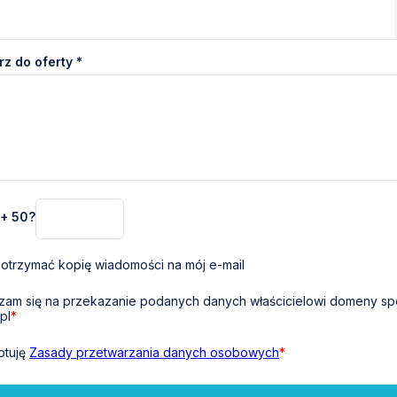
z do oferty *
 + 50?
otrzymać kopię wiadomości na mój e-mail
am się na przekazanie podanych danych właścicielowi domeny sp
pl
*
ptuję
Zasady przetwarzania danych osobowych
*