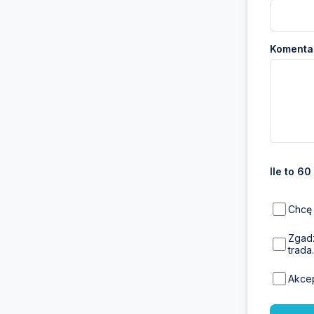
Komentar
Ile to 60
Chcę 
Zgadz
trada.
Akce