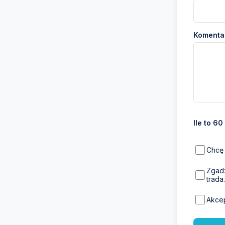
Komentar
Ile to 60
Chcę 
Zgadz
trada.
Akce