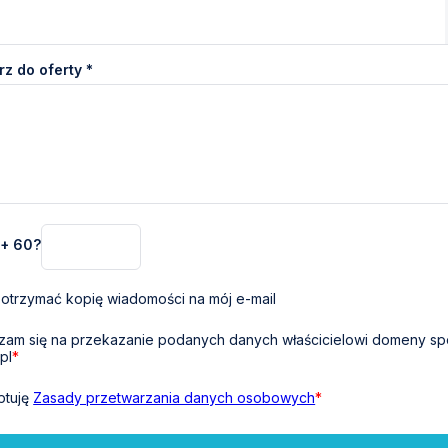
z do oferty *
 + 60?
otrzymać kopię wiadomości na mój e-mail
am się na przekazanie podanych danych właścicielowi domeny sp
pl
*
ptuję
Zasady przetwarzania danych osobowych
*