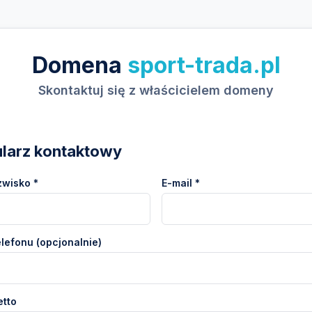
Domena
sport-trada.pl
Skontaktuj się z właścicielem domeny
larz kontaktowy
zwisko *
E-mail *
lefonu (opcjonalnie)
etto