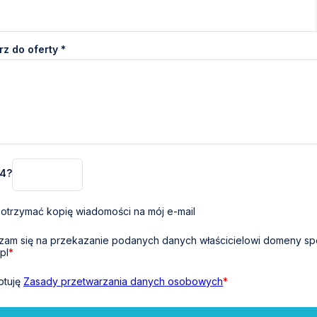
z do oferty *
 4?
otrzymać kopię wiadomości na mój e-mail
am się na przekazanie podanych danych właścicielowi domeny sp
pl
*
ptuję
Zasady przetwarzania danych osobowych
*