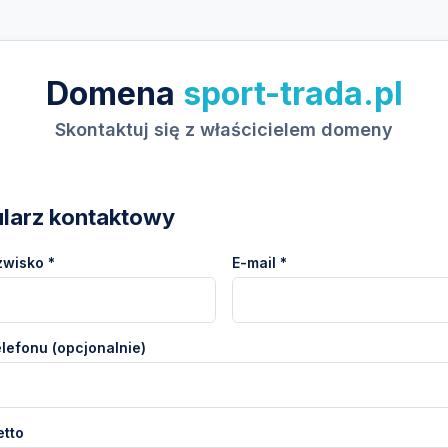
Domena
sport-trada.pl
Skontaktuj się z właścicielem domeny
larz kontaktowy
zwisko *
E-mail *
lefonu (opcjonalnie)
etto