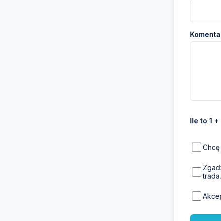
Komentar
Ile to 1 +
Chcę 
Zgadz
trada.
Akce