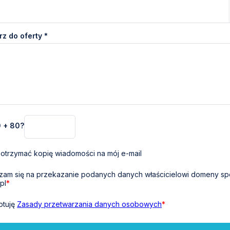
z do oferty *
0 + 80?
otrzymać kopię wiadomości na mój e-mail
am się na przekazanie podanych danych właścicielowi domeny sp
pl
*
ptuję
Zasady przetwarzania danych osobowych
*