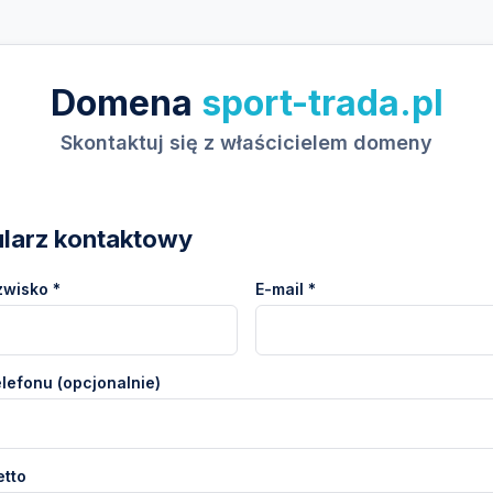
Domena
sport-trada.pl
Skontaktuj się z właścicielem domeny
larz kontaktowy
zwisko *
E-mail *
lefonu (opcjonalnie)
etto