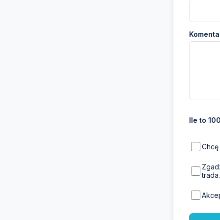
Komentar
Ile to 10
Chcę 
Zgadz
trada.
Akce