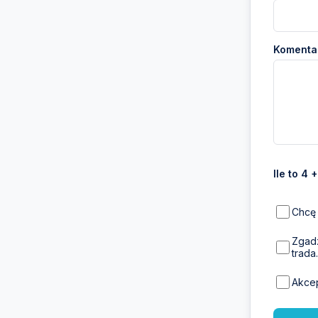
Komentar
Ile to 4 
Chcę 
Zgadz
trada.
Akce