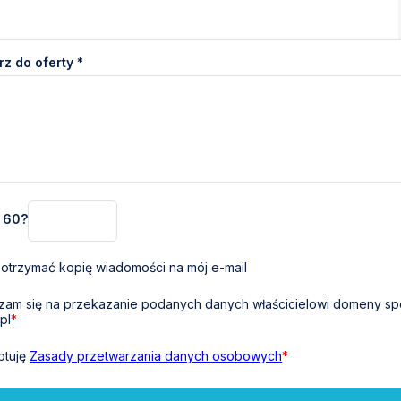
z do oferty *
+ 60?
otrzymać kopię wiadomości na mój e-mail
am się na przekazanie podanych danych właścicielowi domeny sp
pl
*
ptuję
Zasady przetwarzania danych osobowych
*