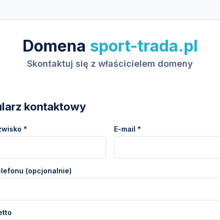
Domena
sport-trada.pl
Skontaktuj się z właścicielem domeny
larz kontaktowy
zwisko *
E-mail *
lefonu (opcjonalnie)
etto