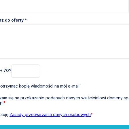
z do oferty *
 + 70?
otrzymać kopię wiadomości na mój e-mail
am się na przekazanie podanych danych właścicielowi domeny sp
pl
*
ptuję
Zasady przetwarzania danych osobowych
*