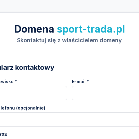
Domena
sport-trada.pl
Skontaktuj się z właścicielem domeny
larz kontaktowy
zwisko *
E-mail *
lefonu (opcjonalnie)
etto