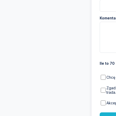
Komentar
Ile to 70
Chcę 
Zgadz
trada.
Akce