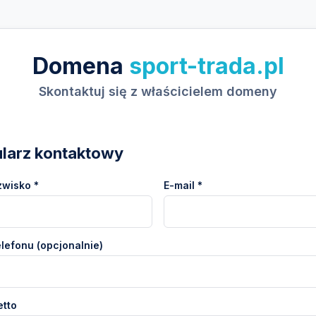
Domena
sport-trada.pl
Skontaktuj się z właścicielem domeny
larz kontaktowy
zwisko *
E-mail *
lefonu (opcjonalnie)
etto