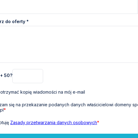
z do oferty *
 + 50?
otrzymać kopię wiadomości na mój e-mail
am się na przekazanie podanych danych właścicielowi domeny sp
pl
*
ptuję
Zasady przetwarzania danych osobowych
*