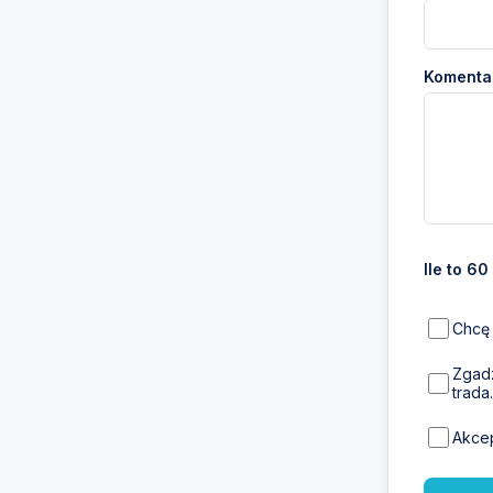
Komentar
Ile to 60
Chcę 
Zgadz
trada.
Akce