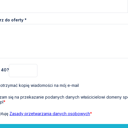
z do oferty *
+ 40?
otrzymać kopię wiadomości na mój e-mail
am się na przekazanie podanych danych właścicielowi domeny sp
pl
*
ptuję
Zasady przetwarzania danych osobowych
*