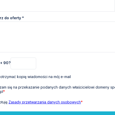
z do oferty *
 + 90?
otrzymać kopię wiadomości na mój e-mail
am się na przekazanie podanych danych właścicielowi domeny sp
pl
*
ptuję
Zasady przetwarzania danych osobowych
*