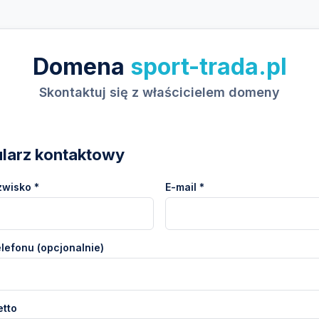
Domena
sport-trada.pl
Skontaktuj się z właścicielem domeny
larz kontaktowy
zwisko *
E-mail *
lefonu (opcjonalnie)
etto