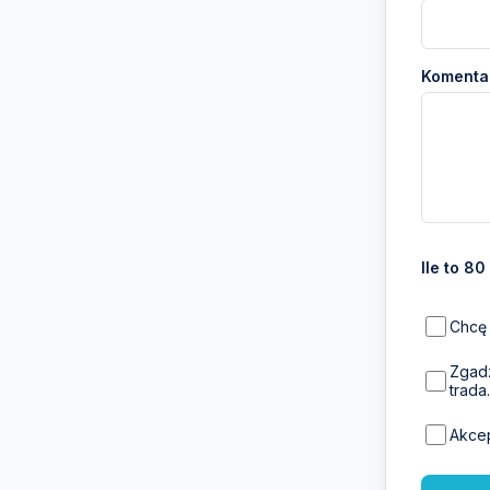
Komentar
Ile to 80
Chcę 
Zgadz
trada.
Akce