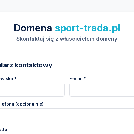
Domena
sport-trada.pl
Skontaktuj się z właścicielem domeny
larz kontaktowy
zwisko *
E-mail *
lefonu (opcjonalnie)
etto