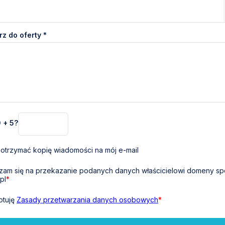
z do oferty *
0 + 5?
otrzymać kopię wiadomości na mój e-mail
am się na przekazanie podanych danych właścicielowi domeny sp
pl
*
ptuję
Zasady przetwarzania danych osobowych
*