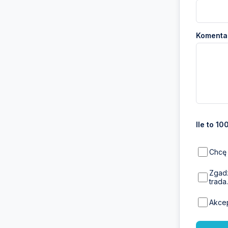
Komentar
Ile to 10
Chcę 
Zgadz
trada.
Akce