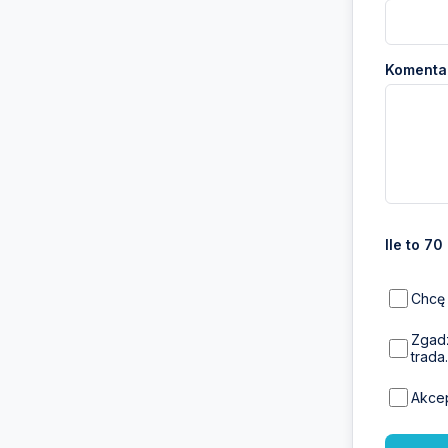
Komentar
Ile to 70
Chcę 
Zgadz
trada.
Akce