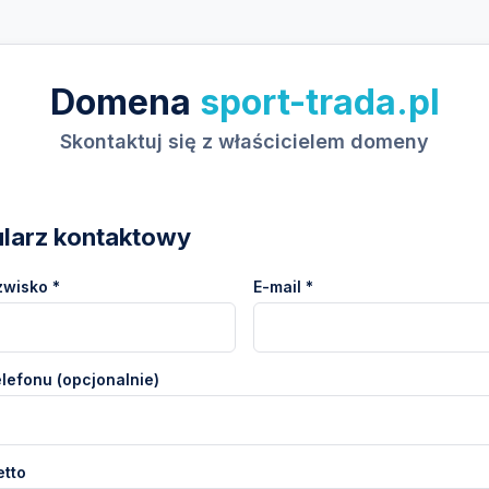
Domena
sport-trada.pl
Skontaktuj się z właścicielem domeny
larz kontaktowy
zwisko *
E-mail *
lefonu (opcjonalnie)
etto