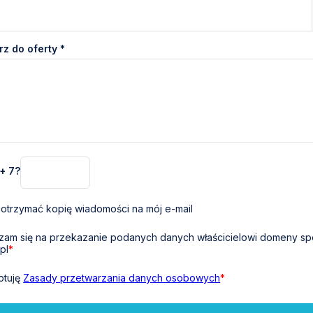
z do oferty *
 + 7?
otrzymać kopię wiadomości na mój e-mail
am się na przekazanie podanych danych właścicielowi domeny sp
pl
*
ptuję
Zasady przetwarzania danych osobowych
*