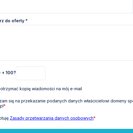
z do oferty *
0 + 100?
otrzymać kopię wiadomości na mój e-mail
am się na przekazanie podanych danych właścicielowi domeny sp
pl
*
ptuję
Zasady przetwarzania danych osobowych
*