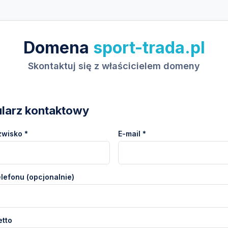
Domena
sport-trada.pl
Skontaktuj się z właścicielem domeny
larz kontaktowy
zwisko *
E-mail *
lefonu (opcjonalnie)
etto