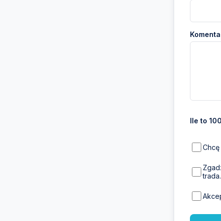
Komentar
Ile to 10
Chcę 
Zgadz
trada.
Akce