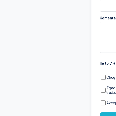
Komentar
Ile to 7 
Chcę 
Zgadz
trada.
Akce