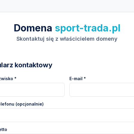
Domena
sport-trada.pl
Skontaktuj się z właścicielem domeny
larz kontaktowy
zwisko *
E-mail *
lefonu (opcjonalnie)
etto