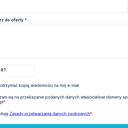
z do oferty *
+ 9?
otrzymać kopię wiadomości na mój e-mail
am się na przekazanie podanych danych właścicielowi domeny sp
pl
*
ptuję
Zasady przetwarzania danych osobowych
*