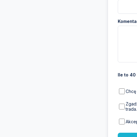
Komentar
Ile to 40
Chcę 
Zgadz
trada.
Akce