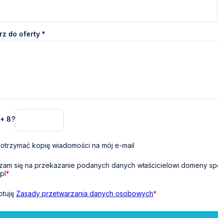
z do oferty *
 + 8?
otrzymać kopię wiadomości na mój e-mail
am się na przekazanie podanych danych właścicielowi domeny sp
pl
*
ptuję
Zasady przetwarzania danych osobowych
*