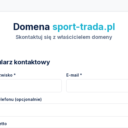
Domena
sport-trada.pl
Skontaktuj się z właścicielem domeny
larz kontaktowy
zwisko *
E-mail *
lefonu (opcjonalnie)
etto