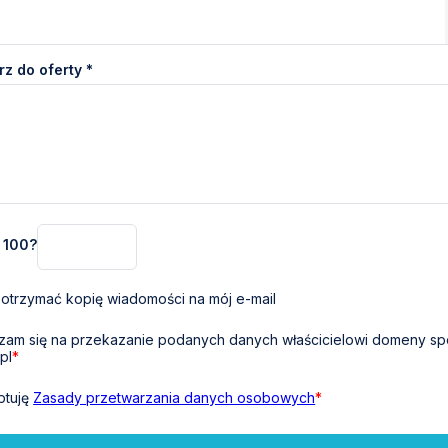
z do oferty *
+ 100?
otrzymać kopię wiadomości na mój e-mail
am się na przekazanie podanych danych właścicielowi domeny sp
pl
*
ptuję
Zasady przetwarzania danych osobowych
*