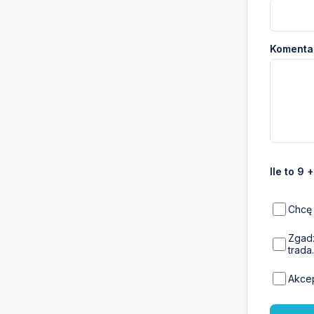
Komentar
Ile to 9 
Chcę 
Zgadz
trada.
Akce