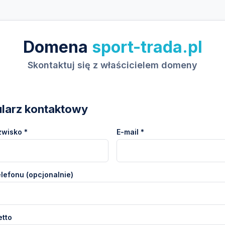
Domena
sport-trada.pl
Skontaktuj się z właścicielem domeny
larz kontaktowy
zwisko *
E-mail *
lefonu (opcjonalnie)
etto