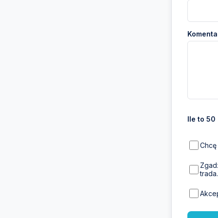
Komentar
Ile to 50
Chcę 
Zgadz
trada.
Akce