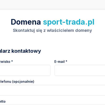
Domena
sport-trada.pl
Skontaktuj się z właścicielem domeny
larz kontaktowy
zwisko *
E-mail *
lefonu (opcjonalnie)
etto