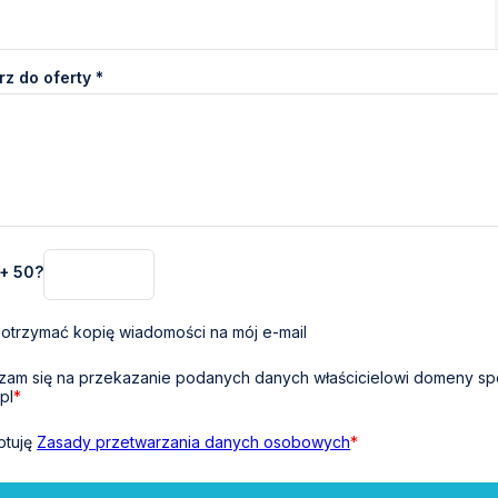
z do oferty *
 + 50?
otrzymać kopię wiadomości na mój e-mail
am się na przekazanie podanych danych właścicielowi domeny sp
pl
*
ptuję
Zasady przetwarzania danych osobowych
*