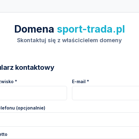
Domena
sport-trada.pl
Skontaktuj się z właścicielem domeny
larz kontaktowy
zwisko *
E-mail *
lefonu (opcjonalnie)
etto