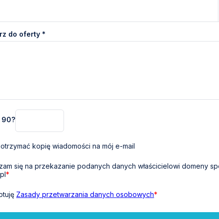
z do oferty *
+ 90?
otrzymać kopię wiadomości na mój e-mail
am się na przekazanie podanych danych właścicielowi domeny sp
pl
*
ptuję
Zasady przetwarzania danych osobowych
*