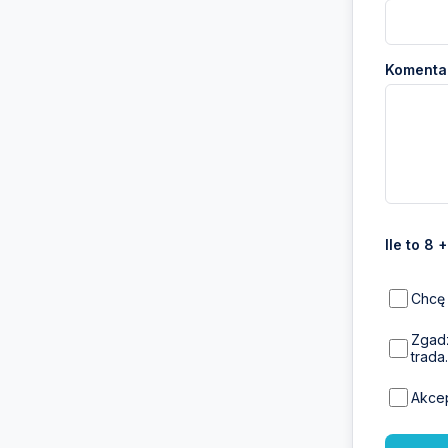
Komentar
Ile to 8 
Chcę 
Zgadz
trada.
Akce