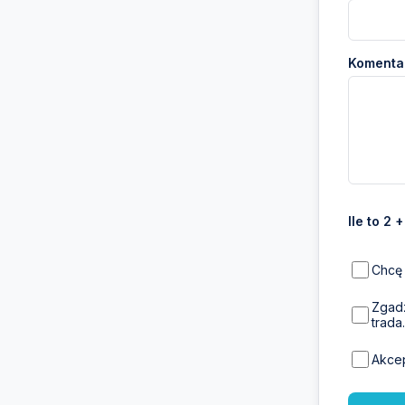
Komentar
Ile to 2 
Chcę 
Zgadz
trada.
Akce