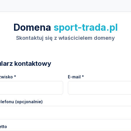
Domena
sport-trada.pl
Skontaktuj się z właścicielem domeny
larz kontaktowy
zwisko *
E-mail *
lefonu (opcjonalnie)
etto