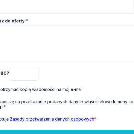
z do oferty *
+ 80?
otrzymać kopię wiadomości na mój e-mail
am się na przekazanie podanych danych właścicielowi domeny sp
pl
*
ptuję
Zasady przetwarzania danych osobowych
*