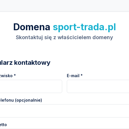
Domena
sport-trada.pl
Skontaktuj się z właścicielem domeny
larz kontaktowy
zwisko *
E-mail *
lefonu (opcjonalnie)
etto