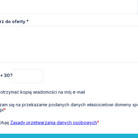
z do oferty *
 + 30?
otrzymać kopię wiadomości na mój e-mail
am się na przekazanie podanych danych właścicielowi domeny sp
pl
*
ptuję
Zasady przetwarzania danych osobowych
*