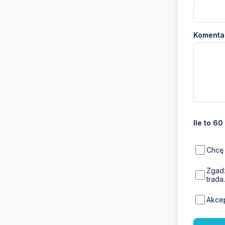
Komentar
Ile to 60
Chcę 
Zgadz
trada.
Akce