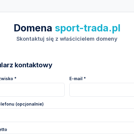
Domena
sport-trada.pl
Skontaktuj się z właścicielem domeny
larz kontaktowy
zwisko *
E-mail *
lefonu (opcjonalnie)
etto