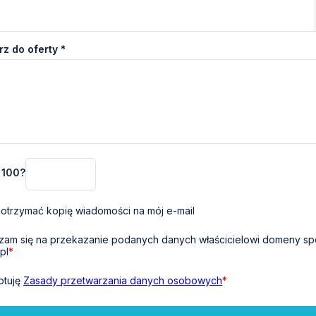
z do oferty *
+ 100?
otrzymać kopię wiadomości na mój e-mail
am się na przekazanie podanych danych właścicielowi domeny sp
pl
*
ptuję
Zasady przetwarzania danych osobowych
*