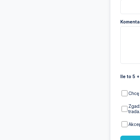
Komentar
Ile to 5 
Chcę 
Zgadz
trada.
Akce