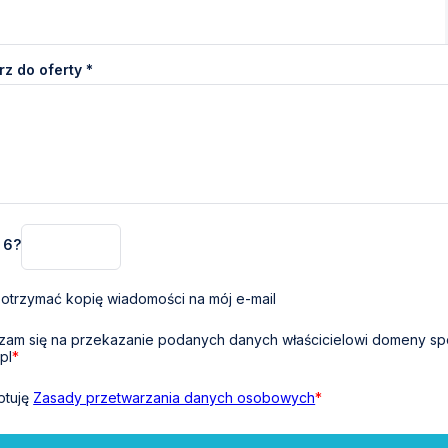
z do oferty *
+ 6?
otrzymać kopię wiadomości na mój e-mail
am się na przekazanie podanych danych właścicielowi domeny sp
pl
*
ptuję
Zasady przetwarzania danych osobowych
*