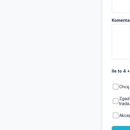
Komentar
Ile to 4 
Chcę 
Zgadz
trada.
Akce