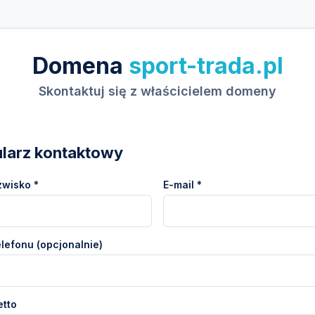
Domena
sport-trada.pl
Skontaktuj się z właścicielem domeny
larz kontaktowy
zwisko *
E-mail *
lefonu (opcjonalnie)
etto