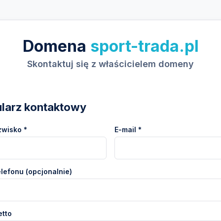
Domena
sport-trada.pl
Skontaktuj się z właścicielem domeny
larz kontaktowy
zwisko *
E-mail *
lefonu (opcjonalnie)
etto