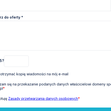
z do oferty *
 5?
otrzymać kopię wiadomości na mój e-mail
am się na przekazanie podanych danych właścicielowi domeny sp
pl
*
ptuję
Zasady przetwarzania danych osobowych
*