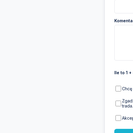
Komentar
Ile to 1 +
Chcę 
Zgadz
trada.
Akce