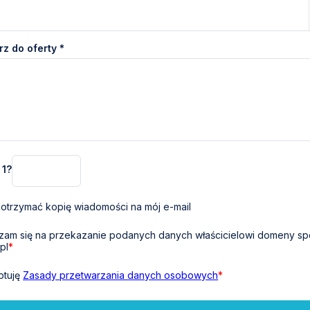
z do oferty *
 1?
otrzymać kopię wiadomości na mój e-mail
am się na przekazanie podanych danych właścicielowi domeny sp
pl
*
ptuję
Zasady przetwarzania danych osobowych
*