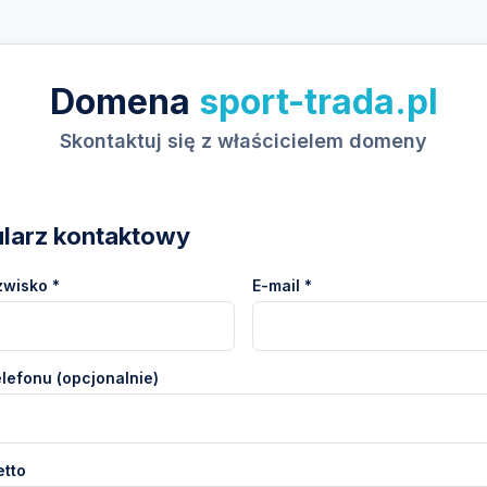
Domena
sport-trada.pl
Skontaktuj się z właścicielem domeny
larz kontaktowy
zwisko *
E-mail *
lefonu (opcjonalnie)
etto