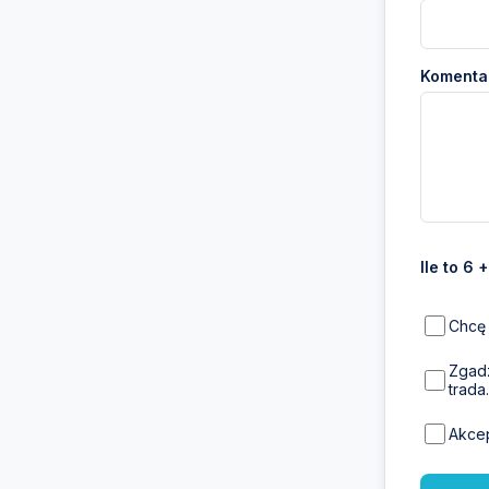
Komentar
Ile to 6 +
Chcę 
Zgadz
trada.
Akce