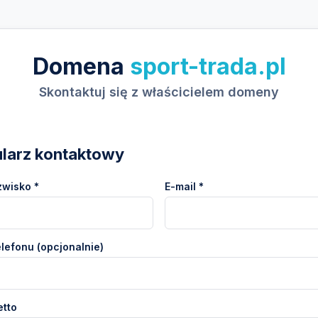
Domena
sport-trada.pl
Skontaktuj się z właścicielem domeny
larz kontaktowy
zwisko *
E-mail *
lefonu (opcjonalnie)
etto