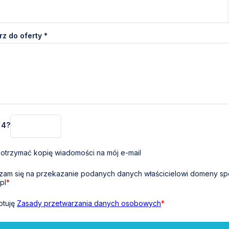
z do oferty *
+ 4?
otrzymać kopię wiadomości na mój e-mail
am się na przekazanie podanych danych właścicielowi domeny sp
pl
*
ptuję
Zasady przetwarzania danych osobowych
*