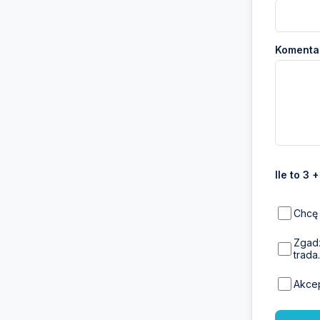
Komentar
Ile to 3 
Chcę 
Zgadz
trada.
Akce