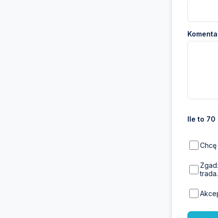
Komentar
Ile to 70
Chcę 
Zgadz
trada.
Akce