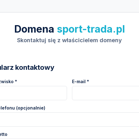
Domena
sport-trada.pl
Skontaktuj się z właścicielem domeny
larz kontaktowy
zwisko *
E-mail *
lefonu (opcjonalnie)
etto