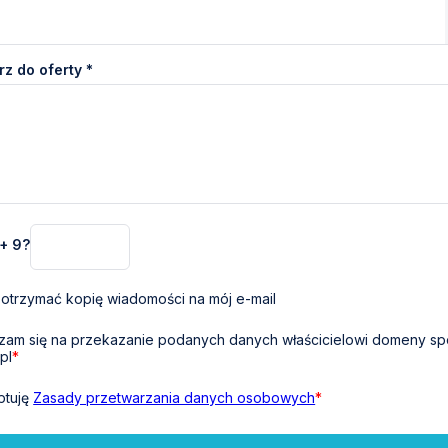
z do oferty *
 + 9?
otrzymać kopię wiadomości na mój e-mail
am się na przekazanie podanych danych właścicielowi domeny sp
pl
*
ptuję
Zasady przetwarzania danych osobowych
*