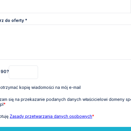
z do oferty *
+ 90?
otrzymać kopię wiadomości na mój e-mail
am się na przekazanie podanych danych właścicielowi domeny sp
pl
*
ptuję
Zasady przetwarzania danych osobowych
*