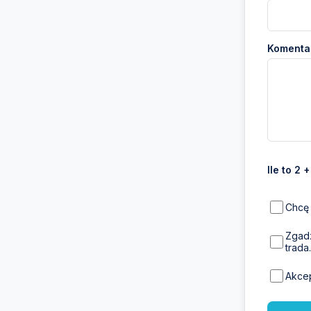
Komentar
Ile to 2 
Chcę 
Zgadz
trada.
Akce