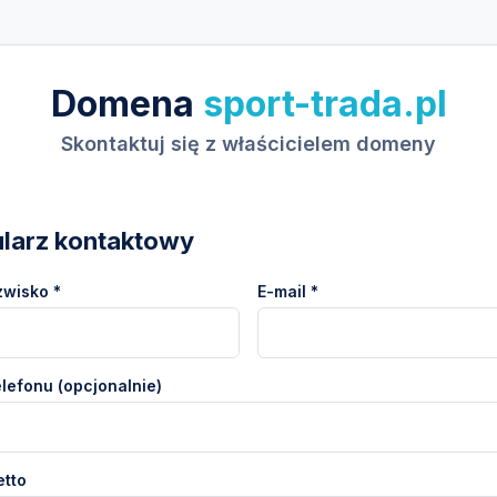
Domena
sport-trada.pl
Skontaktuj się z właścicielem domeny
larz kontaktowy
zwisko *
E-mail *
lefonu (opcjonalnie)
etto