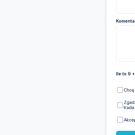
Komentar
Ile to 9 
Chcę 
Zgadz
trada.
Akce