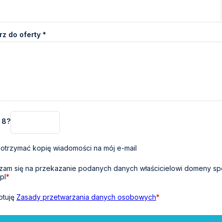
z do oferty *
+ 8?
otrzymać kopię wiadomości na mój e-mail
am się na przekazanie podanych danych właścicielowi domeny sp
pl
*
ptuję
Zasady przetwarzania danych osobowych
*