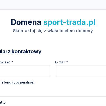
Domena
sport-trada.pl
Skontaktuj się z właścicielem domeny
larz kontaktowy
zwisko *
E-mail *
lefonu (opcjonalnie)
etto