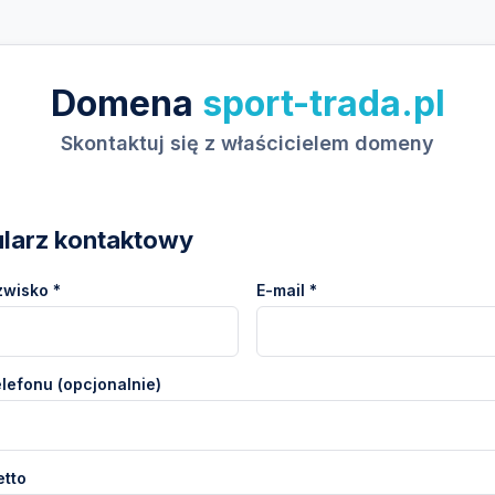
Domena
sport-trada.pl
Skontaktuj się z właścicielem domeny
larz kontaktowy
zwisko *
E-mail *
lefonu (opcjonalnie)
etto