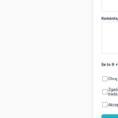
Komentar
Ile to 9 
Chcę 
Zgadz
trada.
Akce