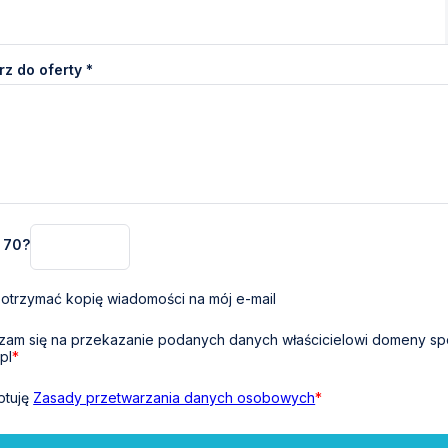
z do oferty *
+ 70?
otrzymać kopię wiadomości na mój e-mail
am się na przekazanie podanych danych właścicielowi domeny sp
pl
*
ptuję
Zasady przetwarzania danych osobowych
*